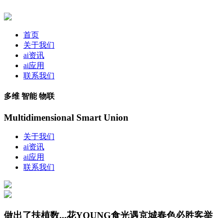
首页
关于我们
ai资讯
ai应用
联系我们
多维 智能 物联
Multidimensional Smart Union
关于我们
ai资讯
ai应用
联系我们
做出了扶植数...花YOUNG食光遇京城春色必胜客举