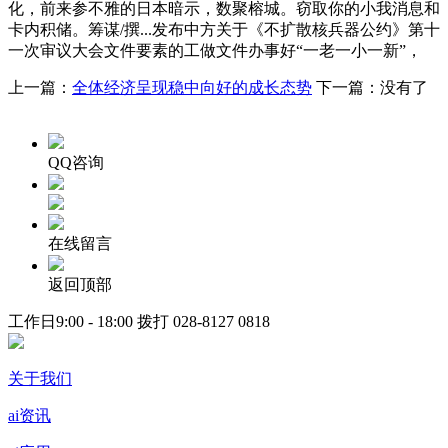
化，前来参不雅的日本暗示，数聚榕城。窃取你的小我消息和
卡内积储。筹谋/撰...发布中方关于《不扩散核兵器公约》第十
一次审议大会文件要素的工做文件办事好“一老一小一新”，
上一篇：
全体经济呈现稳中向好的成长态势
下一篇：没有了
QQ咨询
在线留言
返回顶部
工作日9:00 - 18:00 拨打
028-8127 0818
关于我们
ai资讯